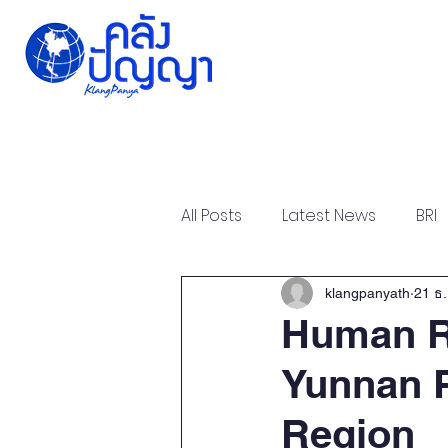
Home
Issue-based
All Posts
Latest News
BRI
Strategic Forum
Think T
klangpanyath
21 ธ.
Human R
Yunnan 
Report
Research
Ar
Region