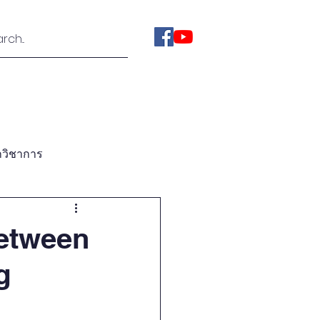
ies
Videos
About Us
กวิชาการ
bassadors Forums
etween
g
orld Think Tank Mornitor