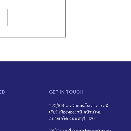
ปลี่ยนแปลงประเทศไปสู่
ทันสมัยต้องอาศัยเงื่อนไข
งน้อยสามประการ
ED
GET IN TOUCH
220/104 เลควิวคอนโด อาคารสุพี
เรียร์ เมืองทองธานี ต.บ้านใหม่
อ.ปากเกร็ด จ.นนทบุรี 11120