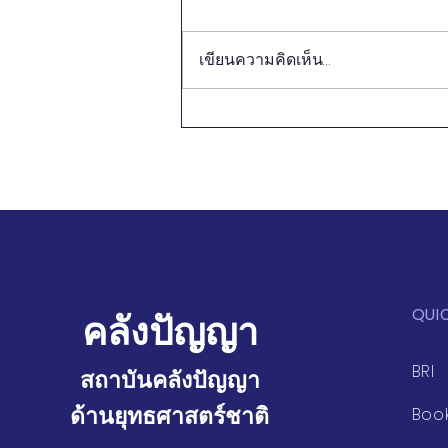
เขียนความคิดเห็น…
โลกเปลี่ยน แต่องค์การระหว่าง
ประเทศยังหยุดนิ่ง: การผงาด
ของตะวันออกและสมดุล
อำนาจใหม่ โดย คิชอร์ มาห์บู
บานี (Kishore Mahbubani)
QUI
คลังปัญญา
BRI
สถาบันคลังปัญญา
ด้านยุทธศาสตร์ชาติ
Boo