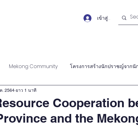
เข้าสู่ระบบ
Forums
Publications
Monitors
Activit
Mekong Community
โครงการสร้างนักปราชญ์จากนั
ank Forum
Academic Forum
Public Forum
Am
ค. 2564
ยาว 1 นาที
esource Cooperation b
Province and the Mekon
ticles
Policy Briefs
Books
News articles
W