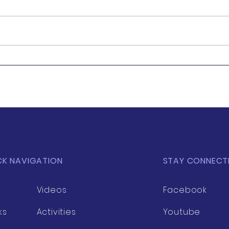
Cultural connections:
การเ
Archaeological findings in
ความ
Thailand offer means to
อย่า
strengthen links between
ASEAN and China
CK NAVIGATION
STAY CONNECT
Videos
Facebook
ks
Activities
Youtube