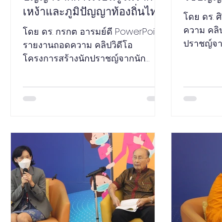
เหง้าและภูมิปัญญาท้องถิ่นไทย
โดย ดร. ศ
ความ คลิป
โดย ดร. กรกต อารมย์ดี PowerPoint
ปราชญ์จาก
รายงานถอดความ คลิปวิดีโอ
ธรรม พลั
โครงการสร้างนักปราชญ์จากนัก
ที่ 23...
วิชาการ เวที อุดมธรรม พลังปัญญา ณ
กระทรวง อว. วันที่...