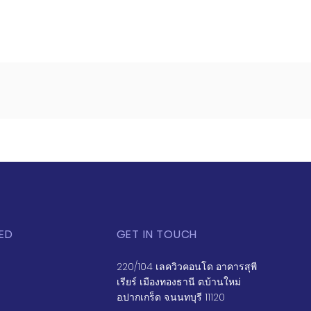
ED
GET IN TOUCH
220/104 เลควิวคอนโด อาคารสุพี
เรียร์ เมืองทองธานี ต.บ้านใหม่
อ.ปากเกร็ด จ.นนทบุรี 11120