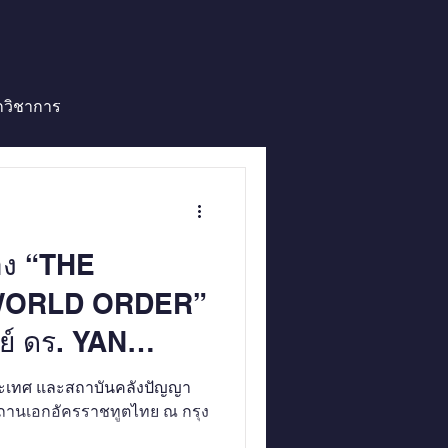
กวิชาการ
bassadors Forums
อง “THE
World Think Tank Mornitor
WORLD ORDER”
์ ดร. YAN
Southeast Asia Monitor
ะเทศ และสถาบันคลังปัญญา
สถานเอกอัครราชทูตไทย ณ กรุง
video2017