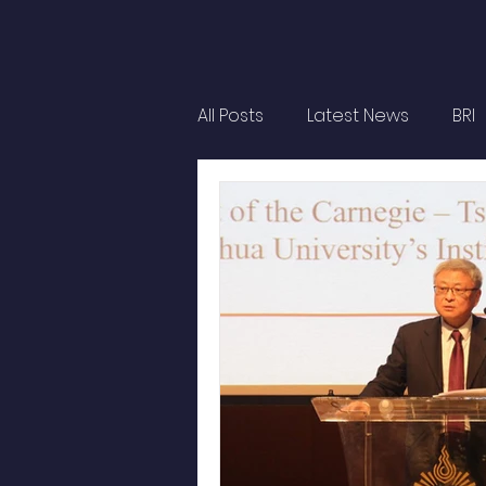
All Posts
Latest News
BRI
Strategic Forum
Think T
Report
Research
Ar
OBOR Monitor
East & So
Activities
video2022