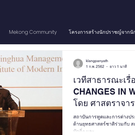
Mekong Community
โครงการสร้างนักปราชญ์จากนั
ank Forum
Academic Forum
Public Forum
Am
klangpanyath
1 ก.พ. 2562
ยาว 1 นาที
เวทีสาธารณะเรื่
ticles
Policy Briefs
Books
News articles
CHANGES IN 
โดย ศาสตราจารย
utheast Asia Monitor
Researcher Forums
Fast & 
XUETONG
สถาบันการทูตและการต่างปร
ด้านยุทธศาสตร์ชาติร่วมกับ 
video2021
video2020
video2019
video2018
ปักกิ่ง และ...