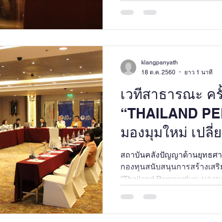
video2014
klangpanyath
18 ต.ค. 2560
ยาว 1 นาที
เวทีสาธารณะ ครั้งท
“THAILAND PE
มองมุมใหม่ เปลี
ดีกว่าเดิม”
สถาบันคลังปัญญาด้านยุทธศาส
กองทุนสนับสนุนการสร้างเสริมส
“Thailand Perspective: มองมุ