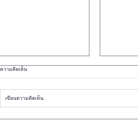
ความคิดเห็น
เขียนความคิดเห็น…
สถาบันคลังปัญญาฯ นำคณะ
สถาบันคลัง
วิจัยจาก ม. CAU เมืองปักกิ่ง
วิจัยจาก ม. 
ศึกษาดูงานการพัฒนาคุณภาพ
แลกเปลี่ยนก