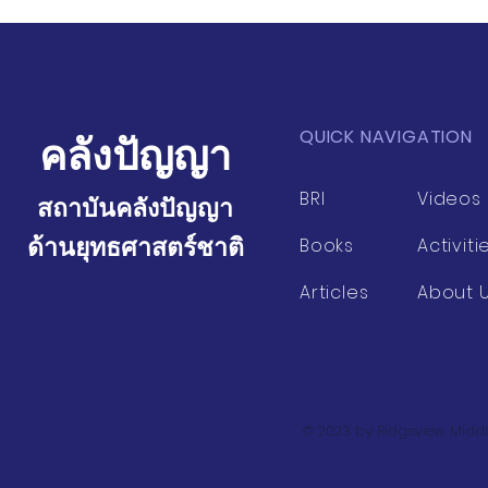
ชีวิตเกษตรกร ณ มูลนิธิ
ผู้สูงอายุไทย
โครงการหลวง อำเภอจอมทอง
การพัฒนากลุ่
จังหวัดเชียงใหม่
เมืองเชียงให
QUICK NAVIGATION
คลังปัญญา
BRI
Videos
สถาบันคลังปัญญา
ด้านยุทธศาสตร์ชาติ
Books
Activiti
Articles
About 
© 2023 by Ridgeview Middl