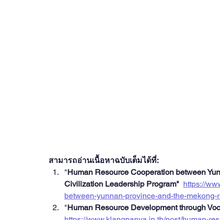
สามารถอ่านเนื้อหาฉบับเต็มได้ที่: 
"
Human Resource Cooperation between Yunn
Civilization Leadership Program"
https://ww
between-yunnan-province-and-the-mekong-r
"
Human Resource Development through Vocat
https://www.klangpanya.in.th/post/human-re