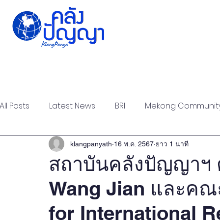
Home
Issue-based
Forums
Public
All Posts
Latest News
BRI
Mekong Communit
Strategic Forum
Think Tank Forum
Academi
klangpanyath
16 พ.ค. 2567
ยาว 1 นาที
สถาบันคลังปัญญาฯ 
Wang Jian และคณะอ
Report
Research
Articles
Policy Briefs
for International 