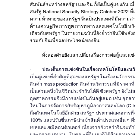
สัมพันธ์ระหว่างสหรัฐฯ และจีน ก็ยังเป็นคู่แข่งกัน
สหรัฐ National Security Strategy October 2022 ที่
ความท้าทายของสหรัฐฯ จีนเป็นประเทศที่มีความสาม
ด้านเศรษฐกิจ การทูต การทหารและเทคโนโลยี หวังม
เดียวกับสหรัฐฯ ในรายงานฉบับนี้ยังย้ำว่าจีนใช้พล
ร่วมกับจีนเพื่อผลประโยชน์ของจีน  
	ทั้งสองฝ่ายยังแลกเปลี่ยนเรื่องการต่อสู้แล
-         
ประเด็นการแข่งขันในเรื่องเทคโนโลยีและนว
เป็นคู่แข่งที่สำคัญที่สุดของสหรัฐฯ ในเรื่องนวั
สินค้า mass production สินค้านวัตกรรมที่มีราคา
เป็นส่วนหนึ่งในชีวิตประจำวันได้ดี ซึ่งสหรัฐฯ ยั
อุตสาหกรรมจึงมีการแข่งขันกันอยู่เสมอ เช่น อุต
ใหม่ในการจัดการกับปัญหาภูมิอากาศและโลก (Cli
กีดกันเทคโนโลยีอีกฝ่าย สหรัฐฯ ประกาศแผนการที่จะ
100% และปรับขึ้นภาษีนำเข้าสินค้าประเภทอื่น ๆ ท
เซลและเซมิคอนดักเตอร์ เนื่องจากกังวลว่าจีนจะท
และตลาดแรงงาน  ในขณะที่จีนเองก็ได้ย้ายฐานการผล