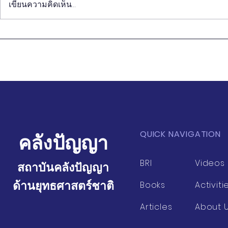
เขียนความคิดเห็น…
สถาบันคลังปัญญาฯ นำคณะ
สถาบันคลัง
วิจัยจาก ม. CAU เมืองปักกิ่ง
วิจัยจาก ม. 
ศึกษาดูงานการพัฒนาคุณภาพ
แลกเปลี่ยนก
ชีวิตเกษตรกร ณ มูลนิธิ
ผู้สูงอายุไทย
โครงการหลวง อำเภอจอมทอง
การพัฒนากลุ่
จังหวัดเชียงใหม่
เมืองเชียงให
QUICK NAVIGATION
คลังปัญญา
BRI
Videos
สถาบันคลังปัญญา
ด้านยุทธศาสตร์ชาติ
Books
Activiti
Articles
About 