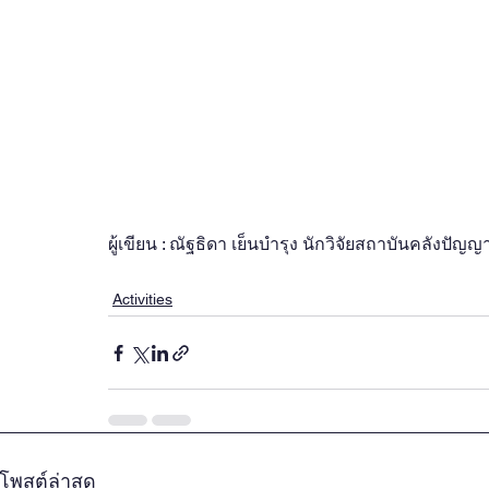
ผู้เขียน : ณัฐธิดา เย็นบำรุง นักวิจัยสถาบันคลังปั
Activities
โพสต์ล่าสุด