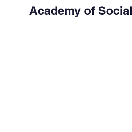
OBOR Monitor
East & Southeast Asia Monitor
Academy of Socia
Activities
video2022
video2021
video2
video2016
video2015
video2014