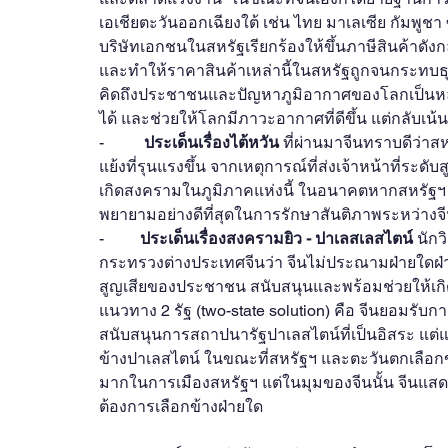
เอเชียตะวันออกเฉียงใต้ เช่น ไทย มาเลเซีย กัมพูชา ซ
บริษัทเอกชนในสหรัฐเรียกร้องให้ขึ้นภาษีสินค้าดัง
และทำให้ราคาสินค้าเหล่านี้ในสหรัฐถูกจนกระทบธุ
คิดถึงประชาชนและปัญหาภูมิอากาศของโลกเป็นหลัก ท
ได้ และช่วยให้โลกมีภาวะอากาศที่ดีขึ้น แต่กลับเ
-          
ประเด็นเรื่องไต้หวัน 
ที่ผ่านมาจีนทราบดีว่าสห
แย้งที่รุนแรงขึ้น จากเหตุการณ์ที่ส่งเจ้าหน้าที่ร
เกิดสงครามในภูมิภาคแห่งนี้ ในอนาคตหากสหรัฐฯ อาจ
พยายามอย่างดีที่สุดในการรักษาสันติภาพระหว่างจี
-         
ประเด็นเรื่องสงครามยิว - ปาเลสเลสไตน์ 
นัก
กระทรวงต่างประเทศจีนว่า จีนไม่ประณามฝ่ายใดฝ่าย
สูญเสียของประชาชน สนับสนุนและพร้อมช่วยให้เกิดกา
แนวทาง 2 รัฐ (two-state solution) คือ จีนยอมรับ
สนับสนุนการสถาปนารัฐปาเลสไตน์ที่เป็นอิสระ แต่
ข้างปาเลสไตน์ ในขณะที่สหรัฐฯ และตะวันตกเลือกข
มากในการเมืองสหรัฐฯ แต่ในมุมของจีนนั้น จีนแสด
ต้องการเลือกข้างฝ่ายใด