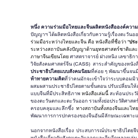
หนึ่ง ความร่วมมือไทยและจีนผลิตหนังสือองค์ความร
ปัญญาฯ ได้ผลิตหนังสือเกี่ยวกับความรู้เรื่องตะวัน
ร่วมมือระหว่างไทยและจีน คือ หนังสือที่ชื่อว่า “
ประ
ระหว่างสถาบันคลังปัญญาด้านยุทธศาสตร์ชาติและสำ
ภาษาจีนเขียนโดย 
ศาสตราจารย์ ฝางหนิง เลขาธิก
วิจัยสังคมศาสตร์จีน (CASS)  สาระสำคัญของหนังสือ
ประชาธิปไตยแบบสังคมนิยม
ที่ค่อย ๆ พัฒนาขึ้นจน
ท้าทายความคิด
ที่ว่าคนมักจะเข้าใจว่าระบบคอมมิ
ผสมผสานประชาธิปไตยตามขั้นตอน ปรับเปลี่ยนให
แบบจีนที่มีประสิทธิภาพ
 หนังสือเล่มนี้ 
สะท้อนประว
ของตะวันตกและตะวันออก รวมทั้งย่อประวัติศาสตร์
ครอบคลุมและลึกซึ้ง 
 ทางสถาบันทั้งสองจีนและไทยต่
พัฒนาการการปกครองของจีนอันมีลักษณะเฉพาะแ
นอกจากหนังสือเรื่อง ประสบการณ์ประชาธิปไตยจีน
หนังสือเกี่ยวกับสังคมตะวันออกและจีนอีกหลายเ