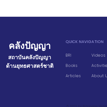
วิจัยจาก ม. CAU เมืองปักกิ่ง
วิจัยจาก ม. 
ศึกษาดูงานการพัฒนาคุณภาพ
แลกเปลี่ยนก
ชีวิตเกษตรกร ณ มูลนิธิ
ผู้สูงอายุไทย
โครงการหลวง อำเภอจอมทอง
การพัฒนากลุ่
จังหวัดเชียงใหม่
เมืองเชียงให
QUICK NAVIGATION
คลังปัญญา
BRI
Videos
สถาบันคลังปัญญา
ด้านยุทธศาสตร์ชาติ
Books
Activiti
Articles
About 
© 2023 by Ridgeview Middl