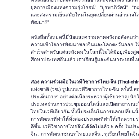
ยุคการเมืองแห่งความรุ่งโรจน์” “บูรพาภิวัตน์”
และสงครามเย็นสมัยใหม่ในยุคเปลี่ยนผ่านอำนาจโลก
พัฒนา?”
หนังสือทั้งหมดนี้มีนัยและความคาดหวังต่อสังคมว่
ความเข้าใจการพัฒนาของจีนและโลกตะวันออก ให
สำเร็จสำหรับแต่ละสังคมในโลกนี้ไม่ได้มีอยู่เพียงสูตร
ศึกษาประเทศอื่นแล้ว เราเรียนรู้และค้นหาระบบที
สอง ความร่วมมือในเวทีวิชาการไทย-จีน (Thai-chi
แห่งชาติ (วช.) รูปแบบเวทีวิชาการไทย-จีน ครั้งนี้
ประเด็นต่างๆ อย่างต่อเนื่องระหว่างผู้เชี่ยวชาญ นักว
ประเทศผ่านการประชุมออนไลน์และเปิดสาธารณะให้
ไทยในเวทีเดียวกัน ทั้งนี้ประเด็นในการแลกเปลี่ยน
การพัฒนาที่ทำให้ทั้งสองประเทศที่ทำให้เกิดคว
ดีขึ้น  เวทีวิชาการไทยจีนได้จัดไปแล้ว 5 ครั้ง ใ
จีน , การพัฒนาชนบทไทยและจีน , ทุเรียนไทยในจีน 