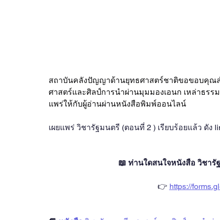
สถาบันคลังปัญญาด้านยุทธศาสตร์ชาติขอขอบคุณสำนัก
ศาสตร์และศิลป์การนำผ่านมุมมองเอนก เหล่าธรรมทัศ
แพร่ให้กับผู้อ่านผ่านหนังสือพิมพ์ออนไลน์  
เผยแพร่ วิชารัฐมนตรี (ตอนที่ 2 ) เรียบร้อยแล้ว ดัง li
📖 ท่านใดสนใจหนังสือ วิชารัฐมนต
👉 
https://forms