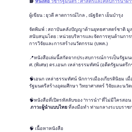
📘 
หนังสือ 
วิชารัฐมนตรี : ศาสตร์และศิลป์การนำผ่
ผู้เขียน : ยุวดี คาดการณ์ไกล , ณัฐธิดา เย็นบำรุง
จัดพิมพ์ : สถาบันคลังปัญญาด้านยุทธศาสตร์ชาติ 
สนับสนุนโดย : หน่วยบริหารและจัดการทุนด้านกา
การวิจัยและการสร้างนวัตกรรม (บพค.)
📍หนังสือเล่มนี้สกัดจากประสบการณ์การเป็นรัฐมน
ศ. (พิเศษ) ดร.เอนก เหล่าธรรมทัศน์ (อดีตรัฐมนตร
🧠เอนก​ เหล่าธรรมทัศน์​ นักการเมืองเกียรตินิยม​ เ
รัฐมนตรี​สร้างอุดมศึกษา​ วิทยาศาสตร์​ วิจัย​และ​
🧠หนังสือที่เปิดรหัสลับของ “การนำ” ที่ไม่มีใครสอน
ภาวะผู้นำแบบไทย
 ที่ลงมือทำ ท่ามกลางระบบรา
🧠 เนื้อหาหนังสือ