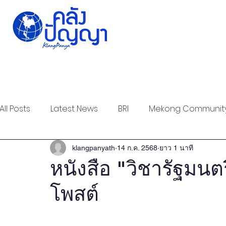
Home
Issue-based
Forums
Public
All Posts
Latest News
BRI
Mekong Communit
Strategic Forum
Think Tank Forum
Academi
klangpanyath
14 ก.ค. 2568
ยาว 1 นาที
หนังสือ "วิชารัฐมนต
โพสต์
Report
Research
Articles
Policy Briefs