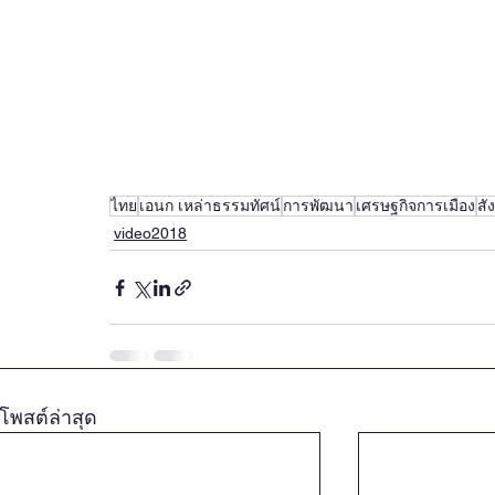
ไทย
เอนก เหล่าธรรมทัศน์
การพัฒนา
เศรษฐกิจการเมือง
สั
video2018
โพสต์ล่าสุด