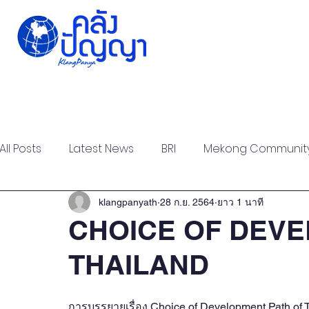
Home
Issue-based
Forums
Public
All Posts
Latest News
BRI
Mekong Communit
Strategic Forum
Think Tank Forum
Academi
klangpanyath
28 ก.ย. 2564
ยาว 1 นาที
CHOICE OF DEVE
THAILAND
Report
Research
Articles
Policy Briefs
การบรรยายเรื่อง Choice of Development Path of