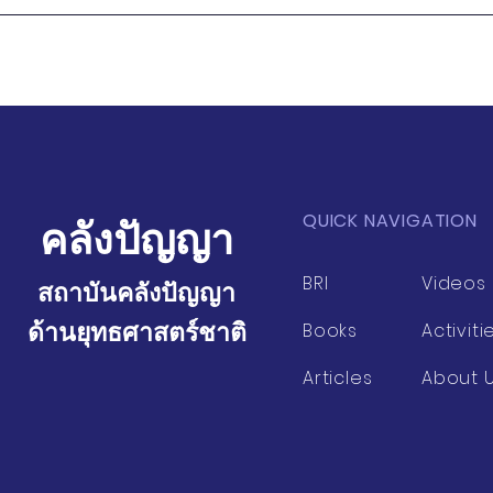
THE 4TH INDUSTRIAL
SUTHICHAI 
REVOLUTION เมื่อคนได้กับ
เหล่าธรรมทั
คนเสีย (ประโยชน์) เป็นคนละ
ปากีสถาน!
กลุ่มกัน
QUICK NAVIGATION
คลังปัญญา
BRI
Videos
สถาบันคลังปัญญา
ด้านยุทธศาสตร์ชาติ
Books
Activiti
Articles
About 