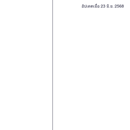
OBOR Monitor
East & So
อัปเดตเมื่อ
23 มิ.ย. 2568
Activities
video2022
video2016
video2015