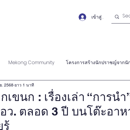
เข้าสู่ระบบ
Forums
Publications
Monitors
Activit
Mekong Community
โครงการสร้างนักปราชญ์จากนั
ank Forum
Academic Forum
Public Forum
Am
.ย. 2568
ยาว 1 นาที
อกเขนก : เรื่องเล่า “การนำ
อว. ตลอด 3 ปี บนโต๊ะอาหา
ticles
Policy Briefs
Books
News articles
W
ู้