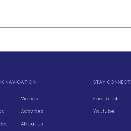
หนังสือ "วิชารัฐมนตรี : ศาสตร์
หนัง
และศิลป์การนำผ่านมุมมอง
"ราช
เอนก เหล่าธรรมทัศน์"
ท้าท
จุดดี
CK NAVIGATION
STAY CONNECT
Videos
Facebook
ks
Activities
Youtube
cles
About Us