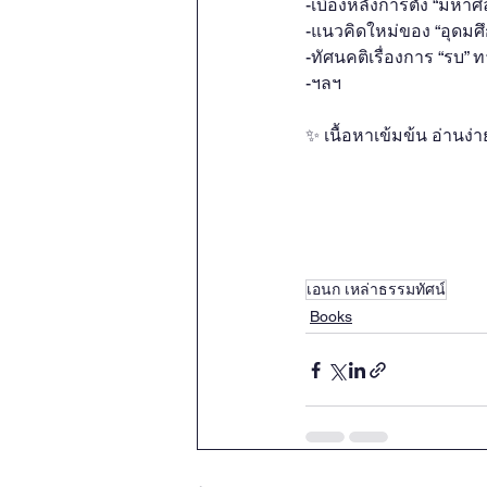
-เบื้องหลังการตั้ง “มหา
-แนวคิดใหม่ของ “อุดมศ
-ทัศนคติเรื่องการ “รบ”
-ฯลฯ 
✨ เนื้อหาเข้มข้น อ่านง่า
เอนก เหล่าธรรมทัศน์
Books