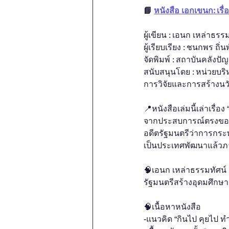
📘 
หนังสือ เอกเขนก: เรื
ผู้เขียน : เอนก เหล่าธรร
ผู้เรียบเรียง : ชนกพร ถิ่น
จัดพิมพ์ : สถาบันคลัง
สนับสนุนโดย : หน่วยบ
การวิจัยและการสร้างนว
📍หนังสือเล่มนี้เล่าเร
จากประสบการณ์ตรงของ ศ
อดีตรัฐมนตรีว่าการกระทร
เป็นประเทศพัฒนาแล้วภ
🧠เอนก​ เหล่าธรรมทัศน์​
รัฐมนตรี​สร้างอุดมศึกษา
🧠เนื้อหาหนังสือ
-แนวคิด “กินไป คุยไป ท