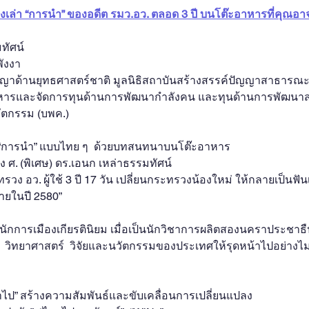
่องเล่า “การนำ” ของอดีต รมว.อว. ตลอด 3 ปี บนโต๊ะอาหารที่คุณอาจไ
มทัศน์
พังงา
ปัญญาด้านยุทธศาสตร์ชาติ มูลนิธิสถาบันสร้างสรรค์ปัญญาสาธารณ
ริหารและจัดการทุนด้านการพัฒนากำลังคน และทุนด้านการพัฒนาส
ัตกรรม (บพค.)
ื่อง “การนำ” แบบไทย ๆ  ด้วยบทสนทนาบนโต๊ะอาหาร  
. (พิเศษ) ดร.เอนก เหล่าธรรมทัศน์
วง อว. ผู้ใช้ 3 ปี 17 วัน เปลี่ยนกระทรวงน้องใหม่ ให้กลายเป็นฟัน
ายในปี 2580”
 นักการเมืองเกียรตินิยม​ เมื่อเป็นนักวิชาการผลิต​สองนคราประชาธืปไ
​  วิทยาศาสตร์​  วิจัย​และ​นวัตกรรมของประเทศให้รุดหน้าไปอย่างไ
ำไป” สร้างความสัมพันธ์และขับเคลื่อนการเปลี่ยนแปลง