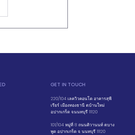
สือ "ปรากฎการณ์
ภัฎ" โอกาสและความ
ายบนเส้นทางการเปลี่ยน
จุดต่าง"
ED
GET IN TOUCH
220/104 เลควิวคอนโด อาคารสุพี
เรียร์ เมืองทองธานี ต.บ้านใหม่
อ.ปากเกร็ด จ.นนทบุรี 11120
101/104 หมู่ที่ 8 ถนนติวานนท์ ต.บาง
พูด อ.ปากเกร็ด จ. นนทบุรี 11120