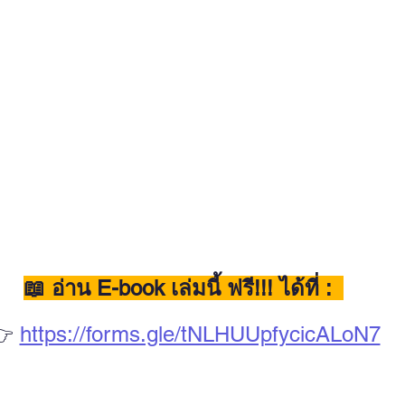
📖 อ่าน E-book เล่มนี้ ฟรี!!! ได้ที่ :  
 
https://forms.gle/tNLHUUpfycicALoN7