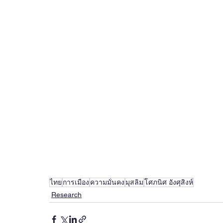
ไทย
การเมือง
ความมั่นคง
มุสลิม
โศภนิศ อังศุสิงห์
Research