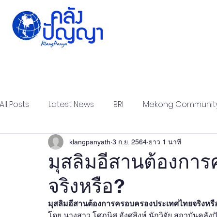
Home
Issue-based
Forums
Public
All Posts
Latest News
BRI
Mekong Communit
Strategic Forum
Think Tank Forum
Academi
klangpanyath
3 ก.ย. 2564
ยาว 1 นาที
มุสลิมอีสานต้องก
จริงหรือ?
Report
Research
Articles
Policy Briefs
มุสลิมอีสานต้องการครอบครองประเทศไทยจริงหรื
โดย นางสาว โศภนิศ อังศุสิงห์ นักวิจัย สถาบันคลั