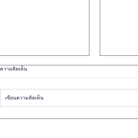
ความคิดเห็น
เขียนความคิดเห็น…
แบบจำลองสถานการณ์ด้าน
แนวทางพหุภา
ภูมิศาสตร์การเมืองในทวีป
อนาคต: ความ
เอเชียหลังโควิด-19