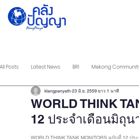
Home
Issue-based
Forums
Public
All Posts
Latest News
BRI
Mekong Communit
Strategic Forum
Think Tank Forum
Academi
klangpanyath
23 มิ.ย. 2559
ยาว 1 นาที
WORLD THINK TAN
12 ประจำเดือนมิถุ
Report
Research
Articles
Policy Briefs
WORLD THINK TANK MONITORS ฉบับที่ 12 ประจ