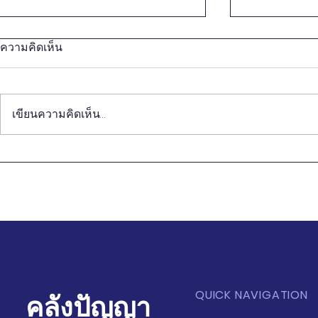
ความคิดเห็น
เขียนความคิดเห็น…
หนังสือ "วิชารัฐมนตรี" (ตอน
หนังสือ "วิช
จบ) ในไทยโพสต์
9) ในไทยโพ
QUICK NAVIGATION
คลังปัญญา