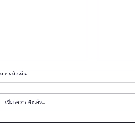
ความคิดเห็น
เขียนความคิดเห็น…
วิถีชีวิตของคนจีนรุ่นใหม่ กับ
การปฏิวัติทุ
การนำเสนอ Soft Power ของ
การเกษตร 