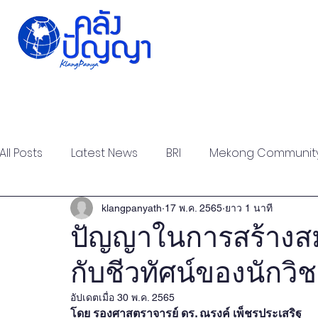
Home
Issue-based
Forums
Public
All Posts
Latest News
BRI
Mekong Communit
Strategic Forum
Think Tank Forum
Academi
klangpanyath
17 พ.ค. 2565
ยาว 1 นาที
ปัญญาในการสร้างสม
กับชีวทัศน์ของนักวิ
Report
Research
Articles
Policy Briefs
อัปเดตเมื่อ
30 พ.ค. 2565
โดย รองศาสตราจารย์ ดร. ณรงค์ เพ็ชรประเสริฐ