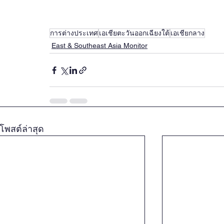
การต่างประเทศ
เอเชียตะวันออกเฉียงใต้
เอเชียกลาง
East & Southeast Asia Monitor
โพสต์ล่าสุด