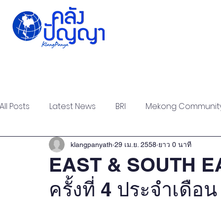
Home
Issue-based
Forums
Public
All Posts
Latest News
BRI
Mekong Communit
Strategic Forum
Think Tank Forum
Academi
klangpanyath
29 เม.ย. 2558
ยาว 0 นาที
EAST & SOUTH E
ครั้งที่ 4 ประจำเดื
Report
Research
Articles
Policy Briefs