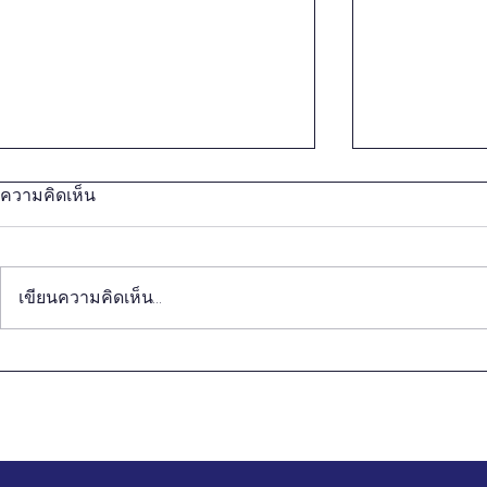
ความคิดเห็น
เขียนความคิดเห็น…
EAST & SO
รายไตรมาส MONITOR EAST
MONITOR ครั
& SOUTH EAST ASIA ครั้งที่
เดือน ธันวา
4 ประจำเดือน ตุลาคม –
ธันวาคม 2558