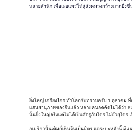
OBOR Monitor
East & Southeast Asia Monitor
หลายสำนัก เพื่อเผยแพร่ให้สู่สังคมวงกว้างมากยิ่งขึ้
Activities
video2022
video2021
video2
video2016
video2015
video2014
ยิ่งใหญ่ เกรียงไกร ทั่วโลกรับทราบครับ 1 ตุลาคม 
แสนยานุภาพของจีนแล้ว หลายคนอดคิดไม่ได้ว่า สงครา
นั้นยิ่งใหญ่จริงแต่ไม่ได้เป็นศัตรูกับใคร ไม่ยั่วยุใ
อเมริกานั้นเดิมก็เห็นจีนเป็นมิตร แต่ระยะหลังนี้ ม