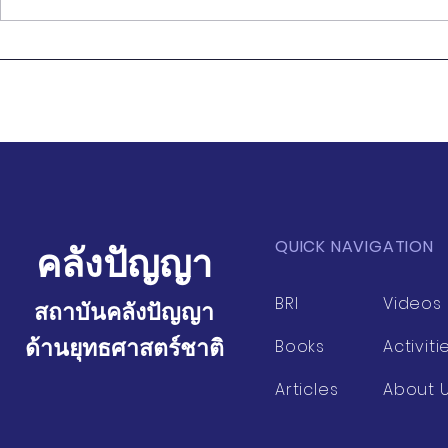
เวที THINK THANK เรื่อง การ
เวที THINK T
สร้างความร่วมมือกับบัณฑิต
นโยบายการป
วิทยาลัย GSCASS
ศึกษาของไท
ปฏิรูปอย่างไ
QUICK NAVIGATION
คลังปัญญา
BRI
Videos
สถาบันคลังปัญญา
ด้านยุทธศาสตร์ชาติ
Books
Activiti
Articles
About 