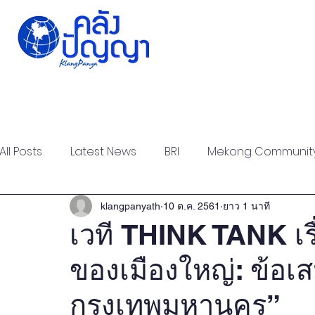
Home
Issue-based
Forums
Public
All Posts
Latest News
BRI
Mekong Communit
Strategic Forum
Think Tank Forum
Academi
klangpanyath
10 ต.ค. 2561
ยาว 1 นาที
เวที THINK TANK เ
ของเมืองใหญ่: ข้อ
Report
Research
Articles
Policy Briefs
กรุงเทพมหานคร”