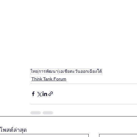
ไทย
การพัฒนา
เอเชียตะวันออกเฉียงใต้
Think Tank Forum
โพสต์ล่าสุด