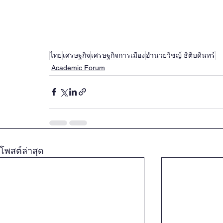
ไทย
เศรษฐกิจ
เศรษฐกิจการเมือง
อำนวยวิชญ์ ธิติบดินทร์
Academic Forum
โพสต์ล่าสุด