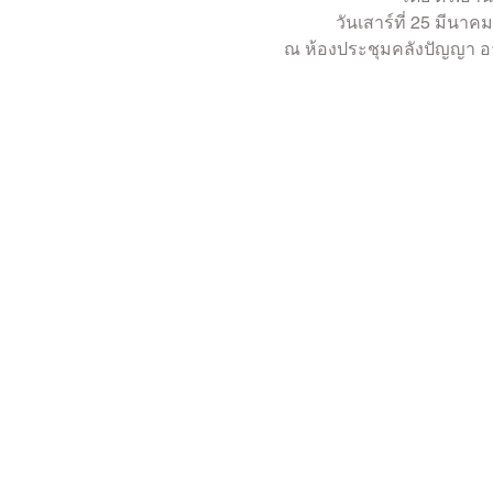
OBOR Monitor
East & Southeast Asia Monitor
วันเสาร์ที่ 25 มีนาค
ณ ห้องประชุมคลังปัญญา อาค
Activities
video2022
video2021
video2
video2016
video2015
video2014