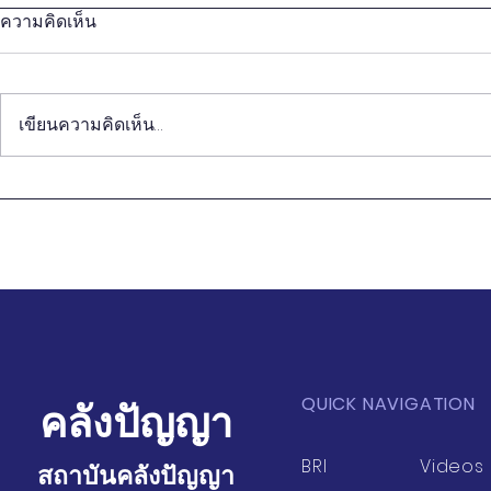
ความคิดเห็น
เขียนความคิดเห็น…
เวทียุทธศาสตร์ ครั้งที่ 16 มหา
เวทียุทธศาสตร์
ยุทธศาสตร์โลกของอินเดีย
ดุลอำนาจให
ญี่ปุ่น และรัสเซียในทศวรรษ
ยุทธศาสตร์จ
2020
สหรัฐอเมริ
QUICK NAVIGATION
คลังปัญญา
BRI
Videos
สถาบันคลังปัญญา