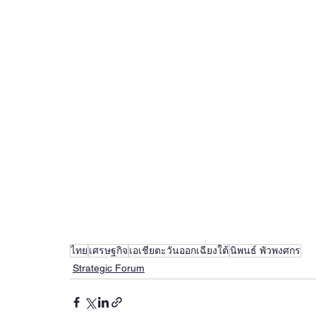
ไทย
เศรษฐกิจ
เอเชียตะวันออกเฉียงใต้
นิพนธ์ พัวพงศกร
Strategic Forum