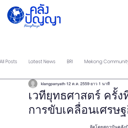
Home
Issue-based
Forums
Public
All Posts
Latest News
BRI
Mekong Communit
Strategic Forum
Think Tank Forum
Academi
klangpanyath
12 ต.ค. 2559
ยาว 1 นาที
เวทียุทธศาสตร์ ครั้งท
การขับเคลื่อนเศรษ
Report
Research
Articles
Policy Briefs
จัดโดยสถาบันคลัง