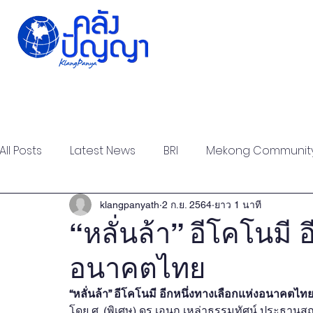
Home
Issue-based
Forums
Public
All Posts
Latest News
BRI
Mekong Communit
Strategic Forum
Think Tank Forum
Academi
klangpanyath
2 ก.ย. 2564
ยาว 1 นาที
“หลั่นล้า” อีโคโนมี 
อนาคตไทย
Report
Research
Articles
Policy Briefs
“หลั่นล้า” อีโคโนมี อีกหนึ่งทางเลือกแห่งอนาคตไท
โดย ศ. (พิเศษ) ดร.เอนก เหล่าธรรมทัศน์ 
ประธานสถา