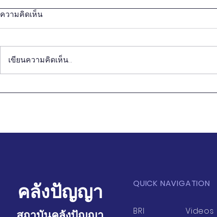
ความคิดเห็น
เขียนความคิดเห็น…
วิถีชีวิตของคนจีนรุ่นใหม่ กับ
การปฏิวัติทุ
การนำเสนอ Soft Power ของ
การเกษตร 
ไทย
บริโภค
QUICK NAVIGATION
คลังปัญญา
BRI
Videos
สถาบันคลังปัญญา