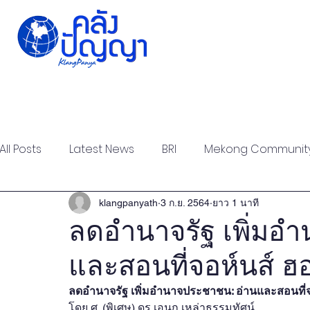
Home
Issue-based
Forums
Public
All Posts
Latest News
BRI
Mekong Communit
Strategic Forum
Think Tank Forum
Academi
klangpanyath
3 ก.ย. 2564
ยาว 1 นาที
ลดอำนาจรัฐ เพิ่มอ
และสอนที่จอห์นส์ ฮอ
Report
Research
Articles
Policy Briefs
ลดอำนาจรัฐ เพิ่มอำนาจประชาชน: อ่านและสอนที่จ
โดย ศ. (พิเศษ) ดร.เอนก เหล่าธรรมทัศน์