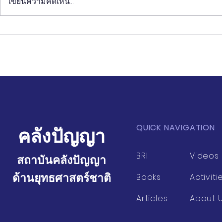
เขียนความคิดเห็น…
ชนบทใหม่จีน: ก้าวเดินบนเส้น
หนังสือ "วิช
ทางการฟื้นฟูชนบทแบบ
และศิลป์กา
สังคมนิยมที่มีเอกลักษณ์ของจีน
เอนก เหล่าธ
QUICK NAVIGATION
คลังปัญญา
BRI
Videos
สถาบันคลังปัญญา
ด้านยุทธศาสตร์ชาติ
Books
Activiti
Articles
About 