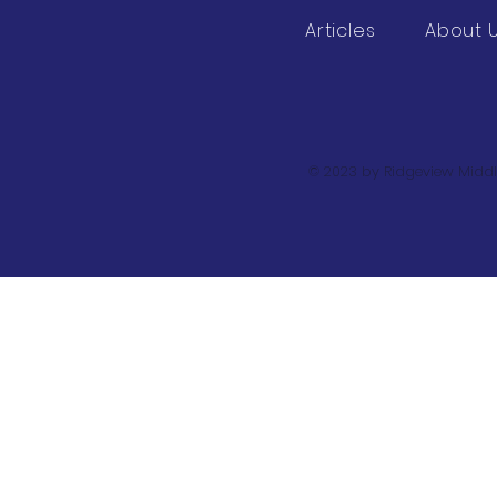
Articles
About 
© 2023 by Ridgeview Middl