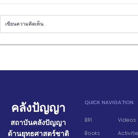
เขียนความคิดเห็น…
วิถีชีวิตของคนจีนรุ่นใหม่ กับ
การปฏิวัติทุ
การนำเสนอ Soft Power ของ
การเกษตร 
ไทย
บริโภค
QUICK NAVIGATION
คลังปัญญา
BRI
Videos
สถาบันคลังปัญญา
ด้านยุทธศาสตร์ชาติ
Books
Activiti