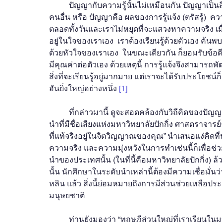
	ปัญญากับความรู้นั้นไม่เหมือนกัน ปัญญาเป็นสิ่งที่ตระหนักรู้ได้ด้วยตนเอง ความรู้คือสิ่งที่เรียนรู้มาจาก
คนอื่น หรือ ปัญญาคือ ผลของการรู้แจ้ง (ตรัสรู้)  ควา
ตลอดทั้งวันและเราไม่หยุดที่จะแสวงหาความจริง เมื
อยู่ในใจของเราเอง  เราต้องเรียนรู้ด้วยตัวเอง ค้นพ
ด้วยหัวใจของเราเอง  ในขณะเดียวกัน ก็ยอมรับข้อดีข
มีคุณค่าต่อตัวเอง ด้วยเหตุนี้ การรู้แจ้งจึงสามาร
สิ่งที่จะเรียนรู้อยู่มากมาย แต่เราจะได้รับประโยชน์ก็ต
อันยิ่งใหญ่อย่างหนึ่ง 
[1]
 	ที่กล่าวมานี้ ดูจะสอดคล้องกับวิถีคิดของปัญญาชนจีนท่านหนึ่ง ซึ่งเป็นนักวิชาการทางเศรษฐศาสตร์ชั้น
นำที่มีชื่อเสียงแห่งมหาวิทยาลัยปักกิ่ง ศาสตราจารย์จั
ที่แท้จริงอยู่ในจิตวิญญาณของคุณ” นำเสนอแง่คิดที่
ความจริง และความมุ่งหวังในการทำเช่นนี้ก็เพื่อช
นำของประเทศนั้น (ในที่นี้คือมหาวิทยาลัยปักกิ่ง) ล
นั้น นักศึกษาในระดับนำเหล่านี้ต้องมีความเชื่อมั
หลิน 
แล้ว สิ่งนี้ย่อมหมายถึงการมีส่วนช่วยเหลือป
มนุษยชาติ 
ท่านยังมองว่า “ทฤษฎีส่วนใหญ่ที่เราเรียน