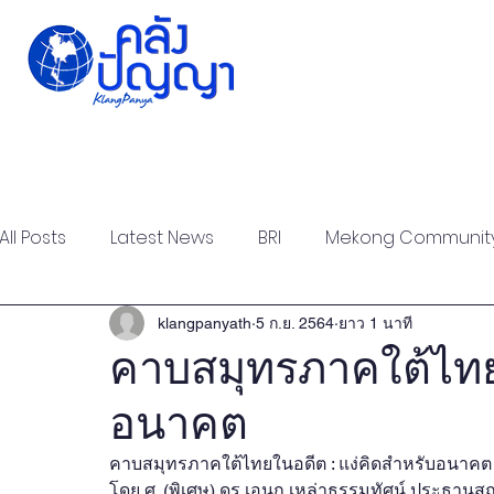
Home
Issue-based
Forums
Public
All Posts
Latest News
BRI
Mekong Communit
Strategic Forum
Think Tank Forum
Academi
klangpanyath
5 ก.ย. 2564
ยาว 1 นาที
คาบสมุทรภาคใต้ไทยใ
อนาคต
Report
Research
Articles
Policy Briefs
คาบสมุทรภาคใต้ไทยในอดีต : แง่คิดสำหรับอนาคต
โดย ศ. (พิเศษ) ดร.เอนก เหล่าธรรมทัศน์ ประธานส