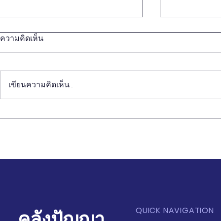
ความคิดเห็น
เขียนความคิดเห็น…
วิถีชีวิตของคนจีนรุ่นใหม่ กับ
การปฏิวัติทุ
การนำเสนอ Soft Power ของ
การเกษตร 
ไทย
บริโภค
QUICK NAVIGATION
คลังปัญญา