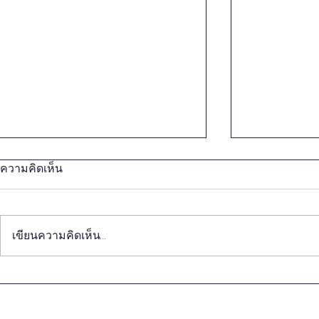
ความคิดเห็น
เขียนความคิดเห็น…
วิถีชีวิตของคนจีนรุ่นใหม่ กับ
การปฏิวัติทุ
การนำเสนอ Soft Power ของ
การเกษตร 