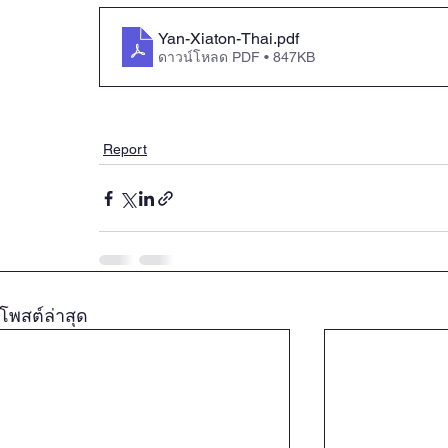
OBOR Monitor
East & Southeast Asia Monitor
Yan-Xiaton-Thai
.pdf
ดาวน์โหลด PDF • 847KB
Activities
video2022
video2021
video2
Report
video2016
video2015
video2014
โพสต์ล่าสุด