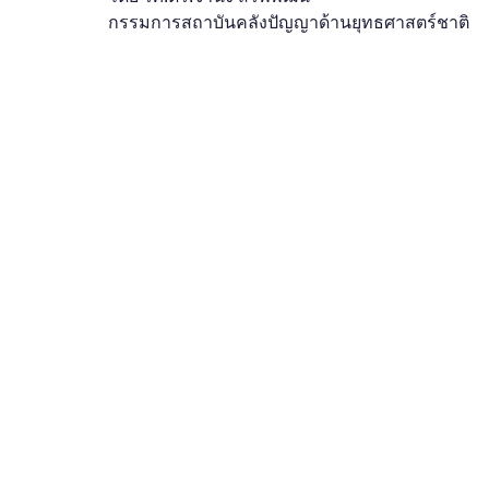
OBOR Monitor
East & Southeast Asia Monitor
กรรมการสถาบันคลังปัญญาด้านยุทธศาสตร์ชาติ
Activities
video2022
video2021
video2
video2016
video2015
video2014