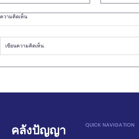
ความคิดเห็น
เขียนความคิดเห็น…
วิถีชีวิตของคนจีนรุ่นใหม่ กับ
การปฏิวัติทุ
การนำเสนอ Soft Power ของ
การเกษตร 
ไทย
บริโภค
QUICK NAVIGATION
คลังปัญญา