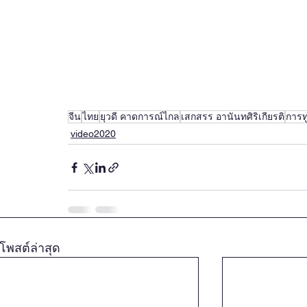
จีน
ไทย
ยุวดี คาดการณ์ไกล
เสกสรร อานันทศิริเกียรติ
การ
video2020
โพสต์ล่าสุด