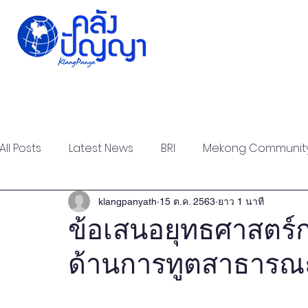
Home
Issue-based
Forums
Public
All Posts
Latest News
BRI
Mekong Communit
Strategic Forum
Think Tank Forum
Academi
klangpanyath
15 ต.ค. 2563
ยาว 1 นาที
ข้อเสนอยุทธศาสตร์
ด้านการทูตสาธารณ
Report
Research
Articles
Policy Briefs