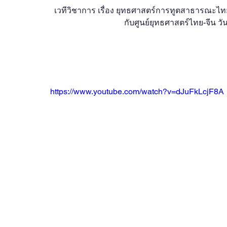
OBOR Monitor
East & Southeast Asia Monitor
เวทีวิชาการ เรื่อง ยุทธศาสตร์การทูตสาธารณะไท
กับศูนย์ยุทธศาสตร์ไทย-จีน วั
Activities
video2022
video2021
video2
video2016
video2015
video2014
https://www.youtube.com/watch?v=dJuFkLcjF8A